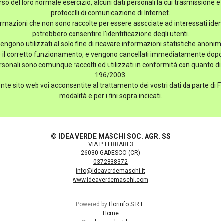
so del loro normale esercizio, alcuni dati personali la cui trasmissione è 
protocolli di comunicazione di Internet.
formazioni che non sono raccolte per essere associate ad interessati iden
potrebbero consentire l'identificazione degli utenti.
 vengono utilizzati al solo fine di ricavare informazioni statistiche anonime
e il corretto funzionamento, e vengono cancellati immediatamente dopo
rsonali sono comunque raccolti ed utilizzati in conformità con quanto di
196/2003.
ente sito web voi acconsentite al trattamento dei vostri dati da parte di Fl
modalità e per i fini sopra indicati.
© IDEA VERDE MASCHI SOC. AGR. SS
VIA P. FERRARI 3
26030 GADESCO (CR)
0372838372
info@ideaverdemaschi.it
www.ideaverdemaschi.com
Powered by
Florinfo S.R.L.
Home