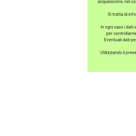
acquisiscono, nel cor
Si tratta di in
In ogni caso i dati
per controllarn
Eventuali dati pe
Utilizzando il pres