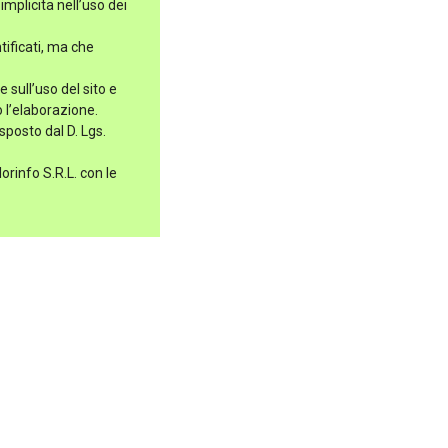
implicita nell’uso dei
tificati, ma che
 sull’uso del sito e
 l’elaborazione.
sposto dal D. Lgs.
orinfo S.R.L. con le