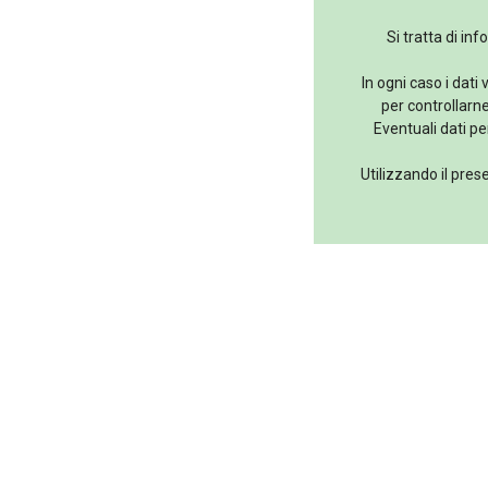
Si tratta di in
In ogni caso i dati
per controllarn
Eventuali dati pe
Utilizzando il pres