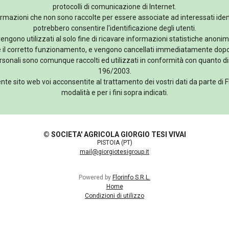
protocolli di comunicazione di Internet.
formazioni che non sono raccolte per essere associate ad interessati iden
potrebbero consentire l'identificazione degli utenti.
 vengono utilizzati al solo fine di ricavare informazioni statistiche anonime
e il corretto funzionamento, e vengono cancellati immediatamente dopo
rsonali sono comunque raccolti ed utilizzati in conformità con quanto di
196/2003.
ente sito web voi acconsentite al trattamento dei vostri dati da parte di Fl
modalità e per i fini sopra indicati.
© SOCIETA' AGRICOLA GIORGIO TESI VIVAI
PISTOIA (PT)
mail@giorgiotesigroup.it
Powered by
Florinfo S.R.L.
Home
Condizioni di utilizzo