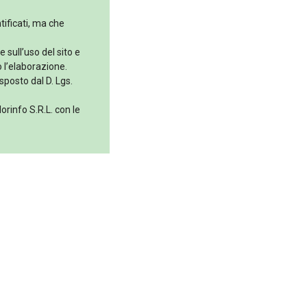
tificati, ma che
 sull’uso del sito e
 l’elaborazione.
sposto dal D. Lgs.
orinfo S.R.L. con le