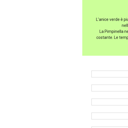
L’anice verde è pi
nel
La Pimpinella ne
costante. Le tempe