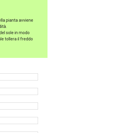
ella pianta avviene
ità.
 del sole in modo
e tollera il freddo