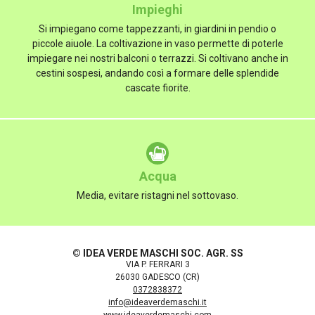
Impieghi
Si impiegano come tappezzanti, in giardini in pendio o
piccole aiuole. La coltivazione in vaso permette di poterle
impiegare nei nostri balconi o terrazzi. Si coltivano anche in
cestini sospesi, andando così a formare delle splendide
cascate fiorite.
Acqua
Media, evitare ristagni nel sottovaso.
© IDEA VERDE MASCHI SOC. AGR. SS
VIA P. FERRARI 3
26030 GADESCO (CR)
0372838372
info@ideaverdemaschi.it
www.ideaverdemaschi.com