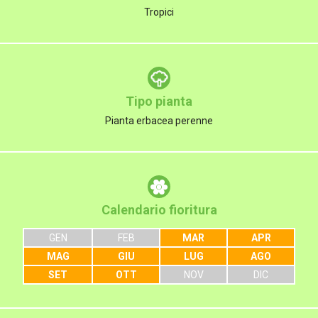
Tropici
Tipo pianta
Pianta erbacea perenne
Calendario fioritura
GEN
FEB
MAR
APR
MAG
GIU
LUG
AGO
SET
OTT
NOV
DIC