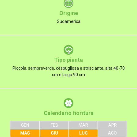
Origine
Sudamerica
Tipo pianta
Piccola, sempreverde, cespugliosa e strisciante, alta 40-70
cm e larga 90 cm
Calendario fioritura
GEN
FEB
MAR
APR
MAG
GIU
LUG
AGO