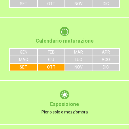
SET
OTT
NOV
DIC
Calendario maturazione
GEN
FEB
MAR
APR
MAG
GIU
LUG
AGO
SET
OTT
NOV
DIC
Esposizione
Pieno sole o mezz'ombra