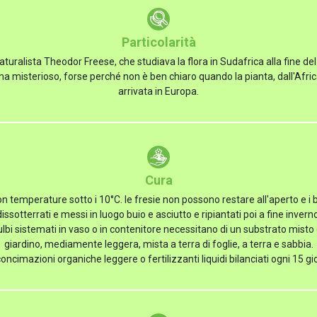
Particolarità
aturalista Theodor Freese, che studiava la flora in Sudafrica alla fine de
 ma misterioso, forse perché non è ben chiaro quando la pianta, dall'Afric
arrivata in Europa.
Cura
emperature sotto i 10°C. le fresie non possono restare all'aperto e i 
dissotterrati e messi in luogo buio e asciutto e ripiantati poi a fine inverno
bi sistemati in vaso o in contenitore necessitano di un substrato misto 
giardino, mediamente leggera, mista a terra di foglie, a terra e sabbia.
imazioni organiche leggere o fertilizzanti liquidi bilanciati ogni 15 giorn