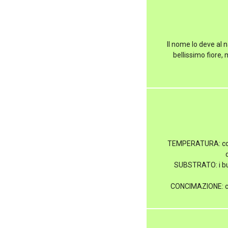
Il nome lo deve al n
bellissimo fiore,
TEMPERATURA: con t
SUBSTRATO: i bul
CONCIMAZIONE: conc