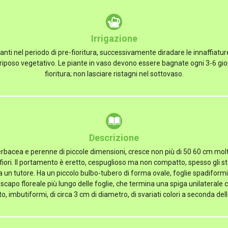
Irrigazione
nti nel periodo di pre-fioritura, successivamente diradare le innaffiatur
 riposo vegetativo. Le piante in vaso devono essere bagnate ogni 3-6 gior
fioritura; non lasciare ristagni nel sottovaso.
Descrizione
rbacea e perenne di piccole dimensioni, cresce non più di 50 60 cm molt
iori. Il portamento è eretto, cespuglioso ma non compatto, spesso gli ste
a un tutore. Ha un piccolo bulbo-tubero di forma ovale, foglie spadiform
scapo floreale più lungo delle foglie, che termina una spiga unilaterale con
lto, imbutiformi, di circa 3 cm di diametro, di svariati colori a seconda dell