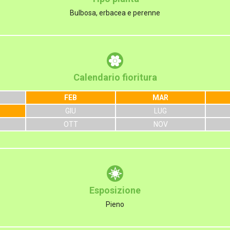
Bulbosa, erbacea e perenne
Calendario fioritura
FEB
MAR
GIU
LUG
OTT
NOV
Esposizione
Pieno