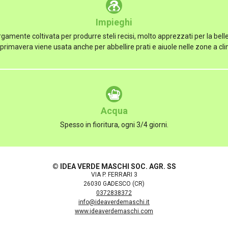
Impieghi
rgamente coltivata per produrre steli recisi, molto apprezzati per la belle
 primavera viene usata anche per abbellire prati e aiuole nelle zone a c
Acqua
Spesso in fioritura, ogni 3/4 giorni.
© IDEA VERDE MASCHI SOC. AGR. SS
VIA P. FERRARI 3
26030 GADESCO (CR)
0372838372
info@ideaverdemaschi.it
www.ideaverdemaschi.com