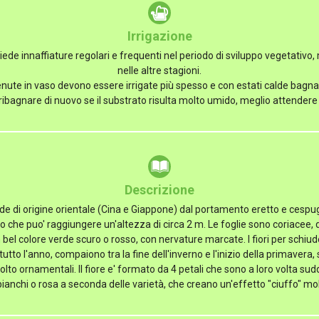
Irrigazione
ede innaffiature regolari e frequenti nel periodo di sviluppo vegetativo
nelle altre stagioni.
ute in vaso devono essere irrigate più spesso e con estati calde bagnar
ibagnare di nuovo se il substrato risulta molto umido, meglio attendere 
Descrizione
 di origine orientale (Cina e Giappone) dal portamento eretto e cespu
o che puo' raggiungere un'altezza di circa 2 m. Le foglie sono coriacee, 
 bel colore verde scuro o rosso, con nervature marcate. I fiori per schiud
tto l'anno, compaiono tra la fine dell'inverno e l'inizio della primavera, so
lto ornamentali. Il fiore e' formato da 4 petali che sono a loro volta suddiv
bianchi o rosa a seconda delle varietà, che creano un'effetto "ciuffo" mol