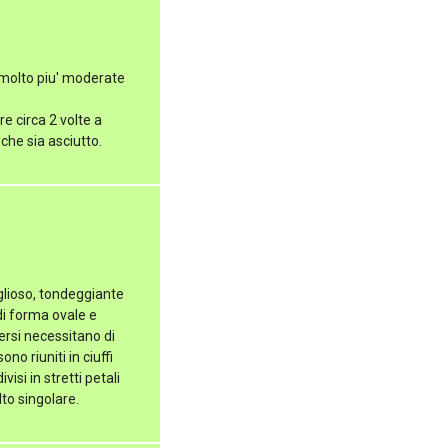
, molto piu' moderate
e circa 2 volte a
che sia asciutto.
glioso, tondeggiante
di forma ovale e
ersi necessitano di
no riuniti in ciuffi
isi in stretti petali
to singolare.