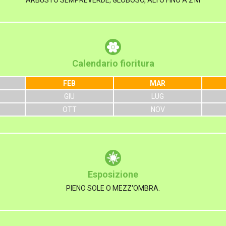
ARBUSTO SEMPREVERDE, GLOBOSO, ALTO FINO A 2 M
Calendario fioritura
FEB
MAR
GIU
LUG
OTT
NOV
Esposizione
PIENO SOLE O MEZZ'OMBRA.