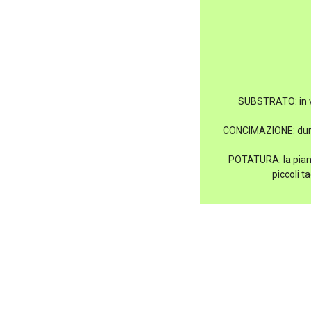
SUBSTRATO: in va
CONCIMAZIONE: duran
POTATURA: la piant
piccoli t