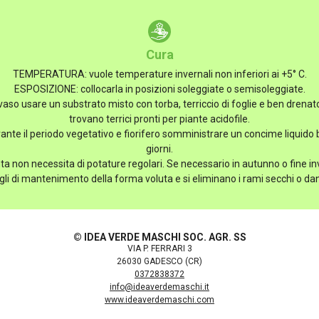
Cura
TEMPERATURA: vuole temperature invernali non inferiori ai +5° C.
ESPOSIZIONE: collocarla in posizioni soleggiate o semisoleggiate.
so usare un substrato misto con torba, terriccio di foglie e ben drenat
trovano terrici pronti per piante acidofile.
te il periodo vegetativo e fiorifero somministrare un concime liquido b
giorni.
a non necessita di potature regolari. Se necessario in autunno o fine in
agli di mantenimento della forma voluta e si eliminano i rami secchi o da
© IDEA VERDE MASCHI SOC. AGR. SS
VIA P. FERRARI 3
26030 GADESCO (CR)
0372838372
info@ideaverdemaschi.it
www.ideaverdemaschi.com