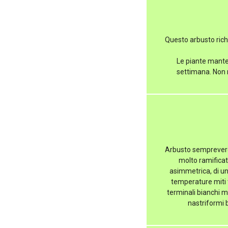
Questo arbusto richi
Le piante manten
settimana. Non r
Arbusto sempreverde
molto ramificat
asimmetrica, di un
temperature miti tu
terminali bianchi mo
nastriformi 