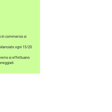
o.In commercio si
ilanciato ogni 15/20
verno si effettuano
nneggiati.