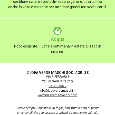
costituire schermi protettivi di vario genere. Lo si coltiva
anche in vaso e cassette per arredare grandi terrazzi e cortili.
Acqua
Poco esigente. 1 voltala settimana in estate. Di rado in
inverno.
© IDEA VERDE MASCHI SOC. AGR. SS
VIA P. FERRARI 3
26030 GADESCO (CR)
0372838372
info@ideaverdemaschi.it
www.ideaverdemaschi.com
Evitare sempre l'ingestione di foglie, fiori, frutti o parti di piante
ornamentali che può causare problemi a persone e/o animali.