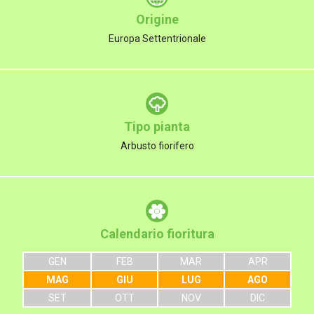
Origine
Europa Settentrionale
Tipo pianta
Arbusto fiorifero
Calendario fioritura
GEN
FEB
MAR
APR
MAG
GIU
LUG
AGO
SET
OTT
NOV
DIC