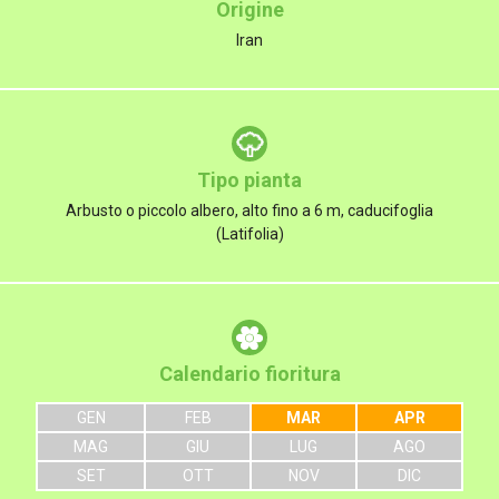
Origine
Iran
Tipo pianta
Arbusto o piccolo albero, alto fino a 6 m, caducifoglia
(Latifolia)
Calendario fioritura
GEN
FEB
MAR
APR
MAG
GIU
LUG
AGO
SET
OTT
NOV
DIC