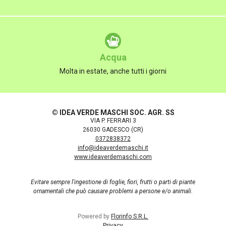
Acqua
Molta in estate, anche tutti i giorni
© IDEA VERDE MASCHI SOC. AGR. SS
VIA P. FERRARI 3
26030 GADESCO (CR)
0372838372
info@ideaverdemaschi.it
www.ideaverdemaschi.com
Evitare sempre l'ingestione di foglie, fiori, frutti o parti di piante
ornamentali che può causare problemi a persone e/o animali.
Powered by
Florinfo S.R.L.
Privacy