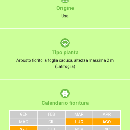
Origine
Usa
Tipo pianta
Arbusto fiorito, a foglia caduca, altezza massima 2 m
(Latifoglia)
Calendario fioritura
GEN
FEB
MAR
APR
MAG
GIU
LUG
AGO
SET
OTT
NOV
DIC