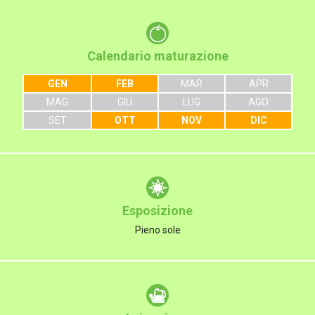
Calendario maturazione
GEN
FEB
MAR
APR
MAG
GIU
LUG
AGO
SET
OTT
NOV
DIC
Esposizione
Pieno sole