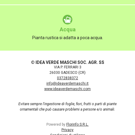
Acqua
Pianta rustica si adatta a poca acqua.
© IDEA VERDE MASCHI SOC. AGR. SS
VIA P. FERRARI 3
26030 GADESCO (CR)
0372838372
info@ideaverdemaschi.it
www.ideaverdemaschi.com
Evitare sempre l'ingestione di foglie, fiori, frutti o parti di piante
ornamentali che può causare problemi a persone e/o animali.
Powered by
Florinfo S.R.L.
Privacy