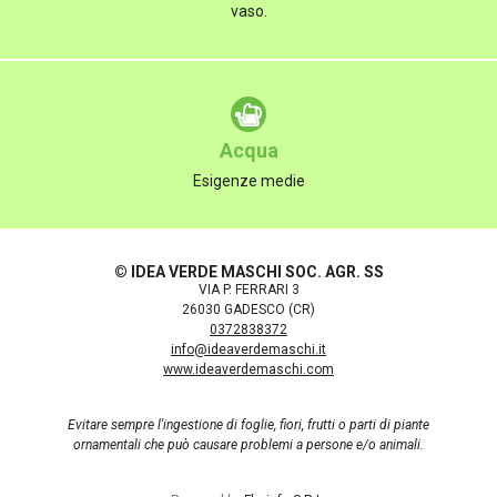
vaso.
Acqua
Esigenze medie
© IDEA VERDE MASCHI SOC. AGR. SS
VIA P. FERRARI 3
26030 GADESCO (CR)
0372838372
info@ideaverdemaschi.it
www.ideaverdemaschi.com
Evitare sempre l'ingestione di foglie, fiori, frutti o parti di piante
ornamentali che può causare problemi a persone e/o animali.