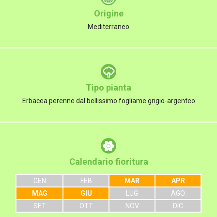
Origine
Mediterraneo
Tipo pianta
Erbacea perenne dal bellissimo fogliame grigio-argenteo
Calendario fioritura
GEN
FEB
MAR
APR
MAG
GIU
LUG
AGO
SET
OTT
NOV
DIC