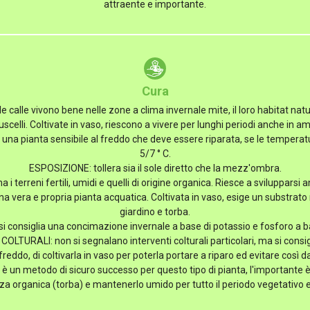
attraente e importante.
Cura
alle vivono bene nelle zone a clima invernale mite, il loro habitat nat
uscelli. Coltivate in vaso, riescono a vivere per lunghi periodi anche in a
di una pianta sensibile al freddo che deve essere riparata, se le tempera
5/7 ° C.
ESPOSIZIONE: tollera sia il sole diretto che la mezz'ombra.
terreni fertili, umidi e quelli di origine organica. Riesce a svilupparsi
 vera e propria pianta acquatica. Coltivata in vaso, esige un substrato 
giardino e torba.
 consiglia una concimazione invernale a base di potassio e fosforo a b
OLTURALI: non si segnalano interventi colturali particolari, ma si consigl
freddo, di coltivarla in vaso per poterla portare a riparo ed evitare così da
o è un metodo di sicuro successo per questo tipo di pianta, l'importante 
za organica (torba) e mantenerlo umido per tutto il periodo vegetativo e 