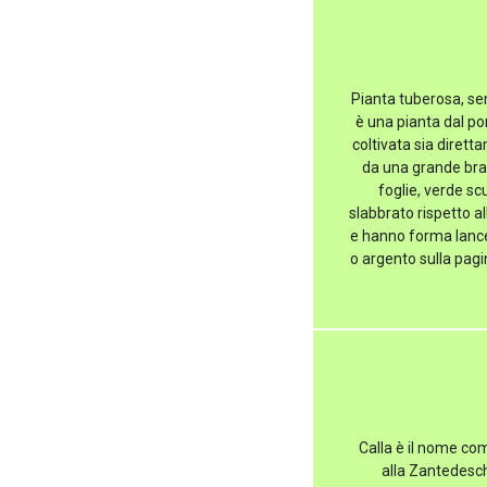
Pianta tuberosa, semp
è una pianta dal p
coltivata sia diretta
da una grande brat
foglie, verde scu
slabbrato rispetto a
e hanno forma lanceo
o argento sulla pagi
Calla è il nome co
alla Zantedesch