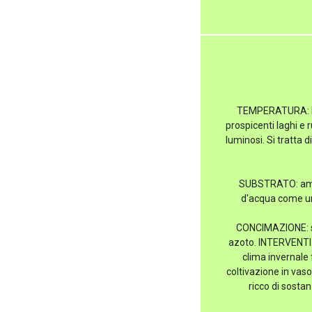
TEMPERATURA: le c
prospicenti laghi e r
luminosi. Si tratta 
SUBSTRATO: ama i 
d'acqua come una
CONCIMAZIONE: si
azoto. INTERVENTI C
clima invernale 
coltivazione in vas
ricco di sostan