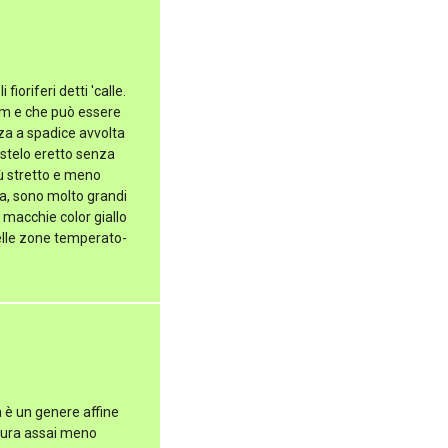
ioriferi detti 'calle.
 m e che può essere
enza a spadice avvolta
 stelo eretto senza
più stretto e meno
ma, sono molto grandi
 macchie color giallo
nelle zone temperato-
 è un genere affine
itura assai meno