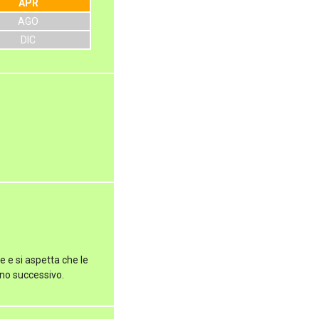
APR
AGO
DIC
e e si aspetta che le
rno successivo.