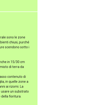
urale sono le zone
mbienti chiusi, purché
ture scendono sotto i
 anche in 15/30 cm
misto di terra da
asso contenuto di
ia, in quelle zone a
nni ai rizomi. La
è usare un substrato
della fioritura.