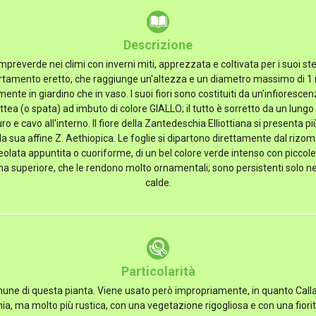
Descrizione
reverde nei climi con inverni miti, apprezzata e coltivata per i suoi steli f
ortamento eretto, che raggiunge un'altezza e un diametro massimo di 1
mente in giardino che in vaso. I suoi fiori sono costituiti da un'infioresc
tea (o spata) ad imbuto di colore GIALLO; il tutto è sorretto da un lungo
ro e cavo all'interno. Il fiore della Zantedeschia Elliottiana si presenta 
lla sua affine Z. Aethiopica. Le foglie si dipartono direttamente dal rizo
lata appuntita o cuoriforme, di un bel colore verde intenso con piccole
na superiore, che le rendono molto ornamentali; sono persistenti solo 
calde.
Particolarità
mune di questa pianta. Viene usato però impropriamente, in quanto Calla
ia, ma molto più rustica, con una vegetazione rigogliosa e con una fior