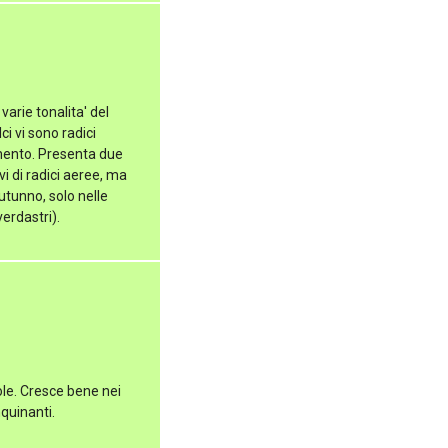
arie tonalita' del
i vi sono radici
imento. Presenta due
ivi di radici aeree, ma
autunno, solo nelle
verdastri).
le. Cresce bene nei
quinanti.