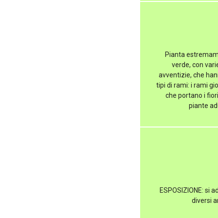
Pianta estremamen
verde, con vari
avventizie, che han
tipi di rami: i rami g
che portano i fior
piante adu
ESPOSIZIONE: si ad
diversi 