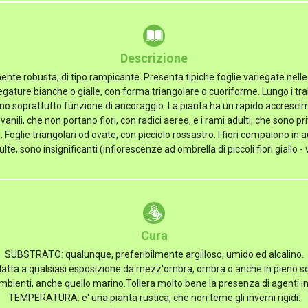
Descrizione
te robusta, di tipo rampicante. Presenta tipiche foglie variegate nelle v
egature bianche o gialle, con forma triangolare o cuoriforme. Lungo i tralc
no soprattutto funzione di ancoraggio. La pianta ha un rapido accresc
iovanili, che non portano fiori, con radici aeree, e i rami adulti, che sono pr
i. Foglie triangolari od ovate, con picciolo rossastro. I fiori compaiono in 
lte, sono insignificanti (infiorescenze ad ombrella di piccoli fiori giallo - 
Cura
SUBSTRATO: qualunque, preferibilmente argilloso, umido ed alcalino.
atta a qualsiasi esposizione da mezz'ombra, ombra o anche in pieno so
ambienti, anche quello marino.Tollera molto bene la presenza di agenti in
TEMPERATURA: e' una pianta rustica, che non teme gli inverni rigidi.