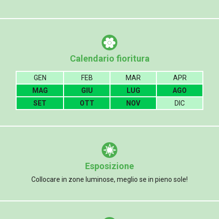
Calendario fioritura
GEN
FEB
MAR
APR
MAG
GIU
LUG
AGO
SET
OTT
NOV
DIC
Esposizione
Collocare in zone luminose, meglio se in pieno sole!