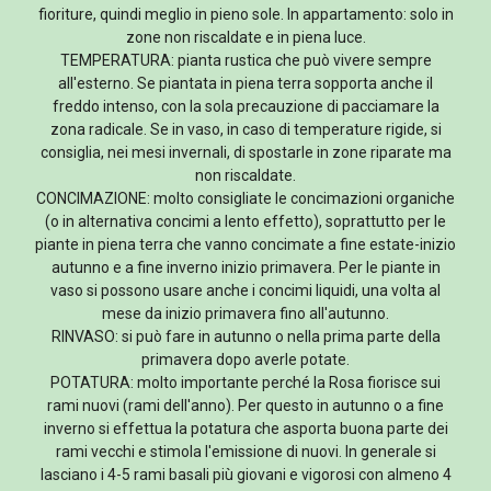
fioriture, quindi meglio in pieno sole. In appartamento: solo in
zone non riscaldate e in piena luce.
TEMPERATURA: pianta rustica che può vivere sempre
all'esterno. Se piantata in piena terra sopporta anche il
freddo intenso, con la sola precauzione di pacciamare la
zona radicale. Se in vaso, in caso di temperature rigide, si
consiglia, nei mesi invernali, di spostarle in zone riparate ma
non riscaldate.
CONCIMAZIONE: molto consigliate le concimazioni organiche
(o in alternativa concimi a lento effetto), soprattutto per le
piante in piena terra che vanno concimate a fine estate-inizio
autunno e a fine inverno inizio primavera. Per le piante in
vaso si possono usare anche i concimi liquidi, una volta al
mese da inizio primavera fino all'autunno.
RINVASO: si può fare in autunno o nella prima parte della
primavera dopo averle potate.
POTATURA: molto importante perché la Rosa fiorisce sui
rami nuovi (rami dell'anno). Per questo in autunno o a fine
inverno si effettua la potatura che asporta buona parte dei
rami vecchi e stimola l'emissione di nuovi. In generale si
lasciano i 4-5 rami basali più giovani e vigorosi con almeno 4