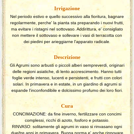
Irrigazione
Nel periodo estivo e quello successivo alla fioritura, bagnare
regolarmente, perche' la pianta sta preparando i nuovi frutti,
ma evitare i ristagni nel sottovaso. Addirittura, e' consigliato
non mettere il sottovaso e sollevare i vasi di terracotta con
dei piedini per arieggiarne l'apparato radicale.
Descrizione
Gli Agrumi sono arbusti o piccoli alberi sempreverdi, originari
delle regioni asiatiche, di lento accrescimento. Hanno tutti
foglie verde intenso, lucenti e persistenti, e frutti con colori
solari. In primavera e in estate, in un giardino di agrumi si
espande l'inconfondibile e dolcissimo profumo dei loro fiori.
Cura
CONCIMAZIONE: da fine inverno, fertilizzare con concimi
complessi, ricchi di azoto, fosforo e potassio.
RINVASO: solitamente gli agrumi in vaso si rinvasano ogni
due/tre anni in primavera. Buona norma e' anche rinnovare