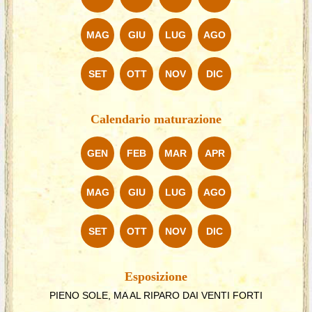
MAG
GIU
LUG
AGO
SET
OTT
NOV
DIC
Calendario maturazione
GEN
FEB
MAR
APR
MAG
GIU
LUG
AGO
SET
OTT
NOV
DIC
Esposizione
PIENO SOLE, MA AL RIPARO DAI VENTI FORTI