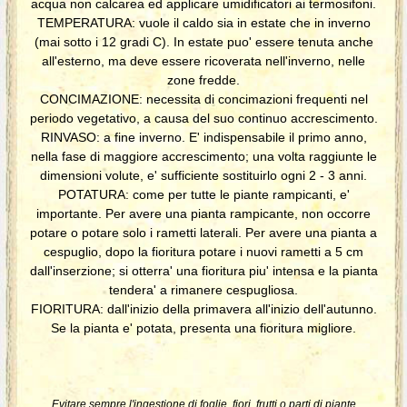
acqua non calcarea ed applicare umidificatori ai termosifoni.
TEMPERATURA: vuole il caldo sia in estate che in inverno
(mai sotto i 12 gradi C). In estate puo' essere tenuta anche
all'esterno, ma deve essere ricoverata nell'inverno, nelle
zone fredde.
CONCIMAZIONE: necessita di concimazioni frequenti nel
periodo vegetativo, a causa del suo continuo accrescimento.
RINVASO: a fine inverno. E' indispensabile il primo anno,
nella fase di maggiore accrescimento; una volta raggiunte le
dimensioni volute, e' sufficiente sostituirlo ogni 2 - 3 anni.
POTATURA: come per tutte le piante rampicanti, e'
importante. Per avere una pianta rampicante, non occorre
potare o potare solo i rametti laterali. Per avere una pianta a
cespuglio, dopo la fioritura potare i nuovi rametti a 5 cm
dall'inserzione; si otterra' una fioritura piu' intensa e la pianta
tendera' a rimanere cespugliosa.
FIORITURA: dall'inizio della primavera all'inizio dell'autunno.
Se la pianta e' potata, presenta una fioritura migliore.
Evitare sempre l'ingestione di foglie, fiori, frutti o parti di piante