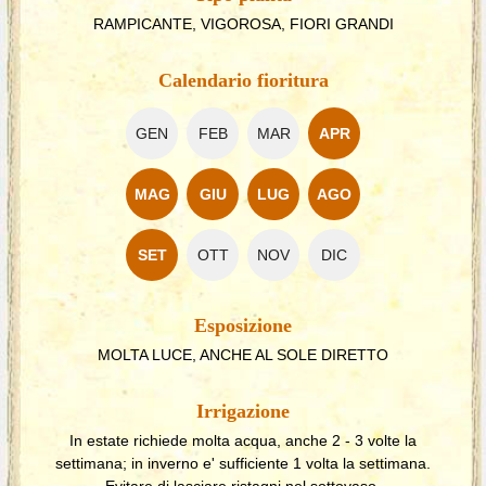
RAMPICANTE, VIGOROSA, FIORI GRANDI
Calendario fioritura
GEN
FEB
MAR
APR
MAG
GIU
LUG
AGO
SET
OTT
NOV
DIC
Esposizione
MOLTA LUCE, ANCHE AL SOLE DIRETTO
Irrigazione
In estate richiede molta acqua, anche 2 - 3 volte la
settimana; in inverno e' sufficiente 1 volta la settimana.
Evitare di lasciare ristagni nel sottovaso.