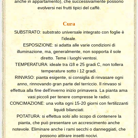
anche in appartamento), che successivamente possono
evolversi nei frutti tipici del caffè.
Cura
SUBSTRATO: substrato universale integrato con foglie è
l'ideale.
ESPOSIZIONE: si adatta alle varie condizioni di
illuminazione, ma, generalmente, non sopporta il sole
diretto. Teme i luoghi ventosi.
TEMPERATURA: ideale tra i18 e 25 gradi C, non tollera
temperature sotto i 12 gradi.
RINVASO: pianta esigente, si consiglia di rinvasare ogni
anno, rinnovando gran parte del terriccio. Il rinvaso si
effettua alla fine dell'inverno inizio primavera. La pianta ama
vasi piccoli per tenere compresse le radici.
CONCIMAZIONE: una volta ogni 15-20 giorni con fertilizzanti
liquidi bilanciati.
POTATURA: si effettua solo allo scopo di contenere la
pianta, che può presentare un accrescimento anche
notevole. Eliminare anche i rami secchi o danneggiati, che
possono attirare insetti nocivi.