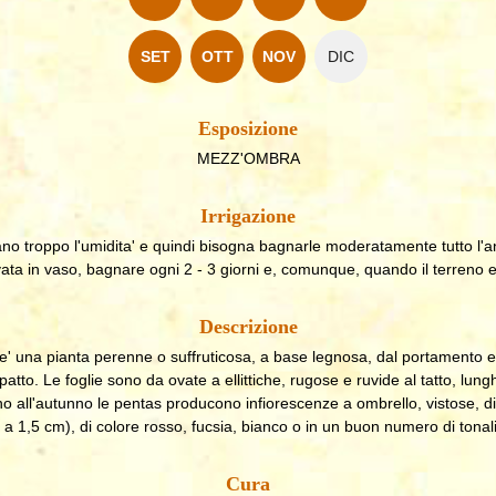
SET
OTT
NOV
DIC
Esposizione
MEZZ'OMBRA
Irrigazione
 troppo l'umidita' e quindi bisogna bagnarle moderatamente tutto l'an
ivata in vaso, bagnare ogni 2 - 3 giorni e, comunque, quando il terreno e
Descrizione
e' una pianta perenne o suffruticosa, a base legnosa, dal portamento e
tto. Le foglie sono da ovate a ellittiche, rugose e ruvide al tatto, lun
o all'autunno le pentas producono infiorescenze a ombrello, vistose, di pi
o a 1,5 cm), di colore rosso, fucsia, bianco o in un buon numero di tonali
Cura