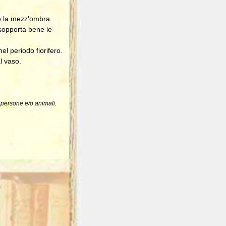
no la mezz'ombra.
 sopporta bene le
l periodo fiorifero.
l vaso.
a persone e/o animali.