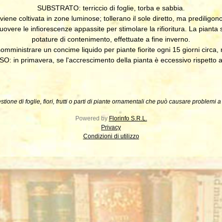
SUBSTRATO: terriccio di foglie, torba e sabbia.
ne coltivata in zone luminose; tollerano il sole diretto, ma prediligo
ere le infiorescenze appassite per stimolare la rifioritura. La pianta
potature di contenimento, effettuate a fine inverno.
nistrare un concime liquido per piante fiorite ogni 15 giorni circa, ne
O: in primavera, se l'accrescimento della pianta è eccessivo rispetto a
stione di foglie, fiori, frutti o parti di piante ornamentali che può causare problemi 
Powered by
Florinfo S.R.L.
Privacy
Condizioni di utilizzo