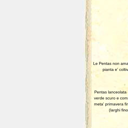
Le Pentas non amano
pianta e' colt
Pentas lanceolata 
verde scuro e compa
meta' primavera fin
(larghi fin