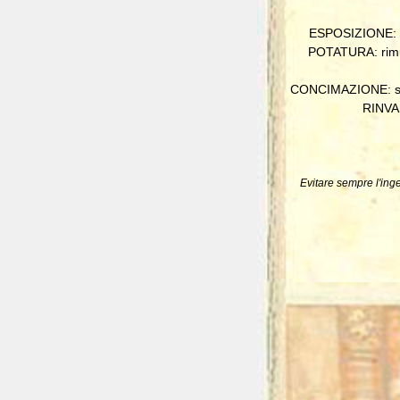
ESPOSIZIONE: vie
POTATURA: rimuov
CONCIMAZIONE: sommi
RINVAS
Evitare sempre l'inge