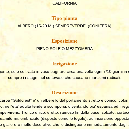
CALIFORNIA
Tipo pianta
ALBERO (15-20 M.) SEMPREVERDE. (CONIFERA)
Esposizione
PIENO SOLE O MEZZ'OMBRA
Irrigazione
ente, se è coltivata in vaso bagnare circa una volta ogni 7/10 giorni in 
sempre i ristagni nel sottovaso che causano marciumi radicali.
Descrizione
rpa "Goldcrest" e' un alberello dal portamento stretto e conico, colonna
; nell'eta' adulta tende a scomporsi, diventando piu' espansa ed irrego
ervirens. Tronco unico, eretto, ramoso fin dalla base, solcato; cortecc
uamiformi, embriciate (disposte come le tegole), ad inserzione oppost
re giallo-oro molto decorative che lo distinguono immediatamente dagli al