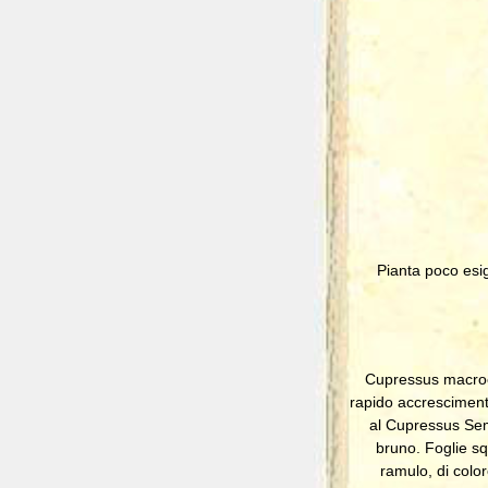
Pianta poco esig
Cupressus macroca
rapido accrescimento
al Cupressus Semp
bruno. Foglie sq
ramulo, di colo