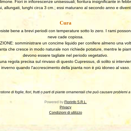
one. Fiori in infiorescenze unisessuali; fioritura insignificante in febbr
i, allungati, lunghi circa 3 cm.; essi maturano al secondo anno e divent
Cura
te bene a brevi periodi con temperature sotto lo zero. I rami possono
neve cade copiosa.
ONE: somministrare un concime liquido per conifere almeno una volt
ta che cresce in modo naturale non richiede potature, mentre le piant
devono essere tagliate nel periodo vegetativo.
a regola precisa sul rinvaso di questo Cupressus, di solito si intervie
inverno quando l'accrescimento della pianta non è più idoneo al vaso.
stione di foglie, fiori, frutti o parti di piante ornamentali che può causare problemi 
Powered by
Florinfo S.R.L.
Privacy
Condizioni di utilizzo