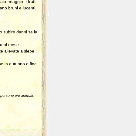
aio- maggio. I frutti
ano bruni e lucenti.
 subire danni se la
a al mese.
e allevate a siepe
ne in autunno o fine
a persone e/o animali.