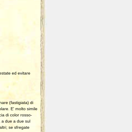
estate ed evitare
re (fastigiata) di
lare. E' molto simile
ia di color rosso-
a a due a due sul
tri; se sfregate