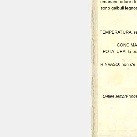
emanano odore di lim
sono galbuli legnos
TEMPERATURA: resis
CONCIMAZI
POTATURA: la pian
RINVASO: non c'è un
Evitare sempre l'inge