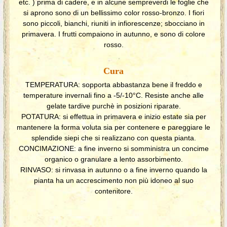
etc. ) prima di cadere, e in alcune sempreverdi le foglie che
si aprono sono di un bellissimo color rosso-bronzo. I fiori
sono piccoli, bianchi, riuniti in infiorescenze; sbocciano in
primavera. I frutti compaiono in autunno, e sono di colore
rosso.
Cura
TEMPERATURA: sopporta abbastanza bene il freddo e
temperature invernali fino a -5/-10°C. Resiste anche alle
gelate tardive purchè in posizioni riparate.
POTATURA: si effettua in primavera e inizio estate sia per
mantenere la forma voluta sia per contenere e pareggiare le
splendide siepi che si realizzano con questa pianta.
CONCIMAZIONE: a fine inverno si somministra un concime
organico o granulare a lento assorbimento.
RINVASO: si rinvasa in autunno o a fine inverno quando la
pianta ha un accrescimento non più idoneo al suo
contenitore.