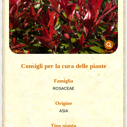
Consigli per la cura delle piante
Famiglia
ROSACEAE
Origine
ASIA
Tipo pianta