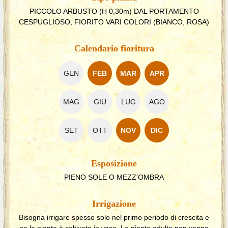
PICCOLO ARBUSTO (H 0,30m) DAL PORTAMENTO
CESPUGLIOSO, FIORITO VARI COLORI (BIANCO, ROSA)
Calendario fioritura
GEN
FEB
MAR
APR
MAG
GIU
LUG
AGO
SET
OTT
NOV
DIC
Esposizione
PIENO SOLE O MEZZ'OMBRA
Irrigazione
Bisogna irrigare spesso solo nel primo periodo di crescita e
se la pianta è coltivata in vaso. Le piante adulte non vanno