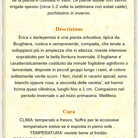
irrigate spesso (circa 1-2 volte la settimana con estati calde),
pochissimo in inverno.
Descrizione
Erica x darleyensisi è una pianta arbustiva, tipica da
Brughiera, rustica e sempreverde, compatta, che tende a
svilupparsi più in ampiezza che in altezza; riveste interesse
soprattutto per la bella fioritura invernale. Il fogliame e'
caratteristicamente costituito da minute foglioline aghiformi o
lanceolate, disposte in piccoli gruppi lungo i rami, di colore
solitamente verde scuro. I fiori, riuniti in racemi apicali, sono
bianchi oppure rosa, a seconda delle varieta', ed hanno
forma quasi cilindrica, lunghi fino a 1 cm. Compaiono nel
periodo invernale o ad inizio primavera. Mellifera.
Cura
CLIMA: temperato e fresco, Soffre per le eccessive
temperature estive se è esposta in pieno sole .
TEMPERATURA: resiste bene al freddo.