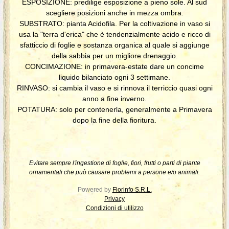
ESPOSIZIONE: predilige esposizione a pieno sole. Al sud
scegliere posizioni anche in mezza ombra.
SUBSTRATO: pianta Acidofila. Per la coltivazione in vaso si
usa la "terra d'erica" che è tendenzialmente acido e ricco di
sfatticcio di foglie e sostanza organica al quale si aggiunge
della sabbia per un migliore drenaggio.
CONCIMAZIONE: in primavera-estate dare un concime
liquido bilanciato ogni 3 settimane.
RINVASO: si cambia il vaso e si rinnova il terriccio quasi ogni
anno a fine inverno.
POTATURA: solo per contenerla, generalmente a Primavera
dopo la fine della fioritura.
Evitare sempre l'ingestione di foglie, fiori, frutti o parti di piante
ornamentali che può causare problemi a persone e/o animali.
Powered by
Florinfo S.R.L.
Privacy
Condizioni di utilizzo