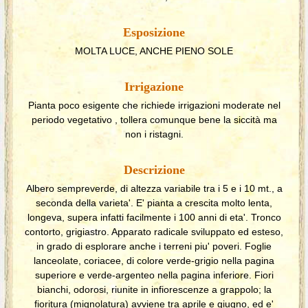
Esposizione
MOLTA LUCE, ANCHE PIENO SOLE
Irrigazione
Pianta poco esigente che richiede irrigazioni moderate nel
periodo vegetativo , tollera comunque bene la siccità ma
non i ristagni.
Descrizione
Albero sempreverde, di altezza variabile tra i 5 e i 10 mt., a
seconda della varieta'. E' pianta a crescita molto lenta,
longeva, supera infatti facilmente i 100 anni di eta'. Tronco
contorto, grigiastro. Apparato radicale sviluppato ed esteso,
in grado di esplorare anche i terreni piu' poveri. Foglie
lanceolate, coriacee, di colore verde-grigio nella pagina
superiore e verde-argenteo nella pagina inferiore. Fiori
bianchi, odorosi, riunite in infiorescenze a grappolo; la
fioritura (mignolatura) avviene tra aprile e giugno, ed e'