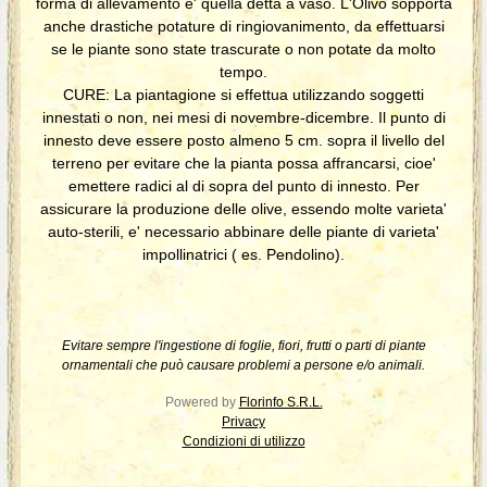
forma di allevamento e' quella detta a vaso. L'Olivo sopporta
anche drastiche potature di ringiovanimento, da effettuarsi
se le piante sono state trascurate o non potate da molto
tempo.
CURE: La piantagione si effettua utilizzando soggetti
innestati o non, nei mesi di novembre-dicembre. Il punto di
innesto deve essere posto almeno 5 cm. sopra il livello del
terreno per evitare che la pianta possa affrancarsi, cioe'
emettere radici al di sopra del punto di innesto. Per
assicurare la produzione delle olive, essendo molte varieta'
auto-sterili, e' necessario abbinare delle piante di varieta'
impollinatrici ( es. Pendolino).
Evitare sempre l'ingestione di foglie, fiori, frutti o parti di piante
ornamentali che può causare problemi a persone e/o animali.
Powered by
Florinfo S.R.L.
Privacy
Condizioni di utilizzo