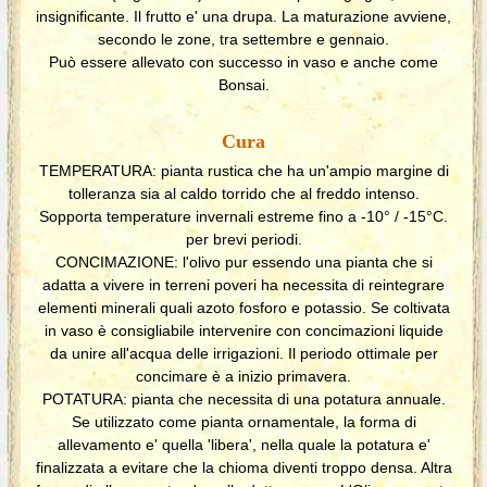
insignificante. Il frutto e' una drupa. La maturazione avviene,
secondo le zone, tra settembre e gennaio.
Può essere allevato con successo in vaso e anche come
Bonsai.
Cura
TEMPERATURA: pianta rustica che ha un'ampio margine di
tolleranza sia al caldo torrido che al freddo intenso.
Sopporta temperature invernali estreme fino a -10° / -15°C.
per brevi periodi.
CONCIMAZIONE: l'olivo pur essendo una pianta che si
adatta a vivere in terreni poveri ha necessita di reintegrare
elementi minerali quali azoto fosforo e potassio. Se coltivata
in vaso è consigliabile intervenire con concimazioni liquide
da unire all'acqua delle irrigazioni. Il periodo ottimale per
concimare è a inizio primavera.
POTATURA: pianta che necessita di una potatura annuale.
Se utilizzato come pianta ornamentale, la forma di
allevamento e' quella 'libera', nella quale la potatura e'
finalizzata a evitare che la chioma diventi troppo densa. Altra