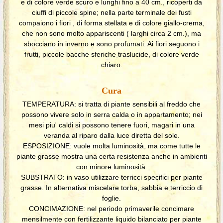
e di colore verde scuro e lunghi fino a 40 cm., ricoperti da
ciuffi di piccole spine; nella parte terminale dei fusti
compaiono i fiori , di forma stellata e di colore giallo-crema,
che non sono molto appariscenti ( larghi circa 2 cm.), ma
sbocciano in inverno e sono profumati. Ai fiori seguono i
frutti, piccole bacche sferiche traslucide, di colore verde
chiaro.
Cura
TEMPERATURA: si tratta di piante sensibili al freddo che
possono vivere solo in serra calda o in appartamento; nei
mesi piu' caldi si possono tenere fuori, magari in una
veranda al riparo dalla luce diretta del sole.
ESPOSIZIONE: vuole molta luminosità, ma come tutte le
piante grasse mostra una certa resistenza anche in ambienti
con minore luminosità.
SUBSTRATO: in vaso utilizzare terricci specifici per piante
grasse. In alternativa miscelare torba, sabbia e terriccio di
foglie.
CONCIMAZIONE: nel periodo primaverile concimare
mensilmente con fertilizzante liquido bilanciato per piante