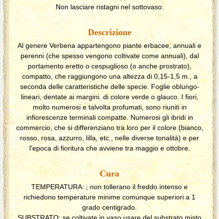
Non lasciare ristagni nel sottovaso.
Descrizione
Al genere Verbena appartengono piante erbacee, annuali e
perenni (che spesso vengono coltivate come annuali), dal
portamento eretto o cespuglioso (o anche prostrato),
compatto, che raggiungono una altezza di 0,15-1,5 m., a
seconda delle caratteristiche delle specie. Foglie oblungo-
lineari, dentate ai margini. di colore verde o glauco. I fiori,
molto numerosi e talvolta profumati, sono riuniti in
infiorescenze terminali compatte. Numerosi gli ibridi in
commercio, che si differenziano tra loro per il colore (bianco,
rosso, rosa, azzurro, lilla, etc., nelle diverse tonalità) e per
l'epoca di fioritura che avviene tra maggio e ottobre.
Cura
TEMPERATURA: ; non tollerano il freddo intenso e
richiedono temperature minime comunque superiori a 1
grado centigrado.
SUBSTRATO: se coltivate in vaso usare del substrato misto