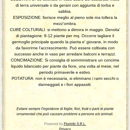
di terra universale o da gerani con aggiunta di torba e
sabbia.
ESPOSIZIONE: fiorisce meglio al pieno sole ma tollera la
mezz'ombra.
CURE COLTURALI: si mettono a dimora in maggio. Densita'
di piantagione: 8-12 piante per mq. Occorre tagliare il
germoglio principale quando la pianta e' giovane, in modo
da favorirne l'accrescimento. Può essere coltivata con
successo anche in vaso per arredare balconi e terrazzi.
CONCIMAZIONE: Si consiglia di somministrare un concime
liquido bilanciato per piante da fiore, una volta al mese, nel
periodo primaverile e estivo.
POTATURA: non è necessaria, si eliminano i rami secchi o
danneggiati e i fiori appassiti.
Evitare sempre l'ingestione di foglie, fiori, frutti o parti di piante
ornamentali che può causare problemi a persone e/o animali.
Powered by
Florinfo S.R.L.
Privacy