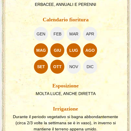
ERBACEE, ANNUALI E PERENNI
Calendario fioritura
GEN
FEB
MAR
APR
MAG
GIU
LUG
AGO
SET
OTT
NOV
DIC
Esposizione
MOLTA LUCE, ANCHE DIRETTA
Irrigazione
Durante il periodo vegetativo si bagna abbondantemente
(circa 2/3 volte la settimana se è in vaso), in inverno si
mantiene il terreno appena umido.