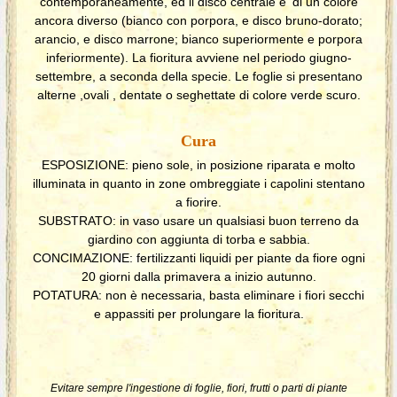
contemporaneamente, ed il disco centrale e' di un colore
ancora diverso (bianco con porpora, e disco bruno-dorato;
arancio, e disco marrone; bianco superiormente e porpora
inferiormente). La fioritura avviene nel periodo giugno-
settembre, a seconda della specie. Le foglie si presentano
alterne ,ovali , dentate o seghettate di colore verde scuro.
Cura
ESPOSIZIONE: pieno sole, in posizione riparata e molto
illuminata in quanto in zone ombreggiate i capolini stentano
a fiorire.
SUBSTRATO: in vaso usare un qualsiasi buon terreno da
giardino con aggiunta di torba e sabbia.
CONCIMAZIONE: fertilizzanti liquidi per piante da fiore ogni
20 giorni dalla primavera a inizio autunno.
POTATURA: non è necessaria, basta eliminare i fiori secchi
e appassiti per prolungare la fioritura.
Evitare sempre l'ingestione di foglie, fiori, frutti o parti di piante