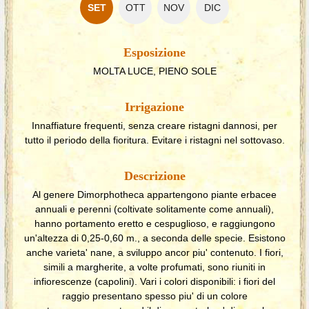
SET
OTT
NOV
DIC
Esposizione
MOLTA LUCE, PIENO SOLE
Irrigazione
Innaffiature frequenti, senza creare ristagni dannosi, per
tutto il periodo della fioritura. Evitare i ristagni nel sottovaso.
Descrizione
Al genere Dimorphotheca appartengono piante erbacee
annuali e perenni (coltivate solitamente come annuali),
hanno portamento eretto e cespuglioso, e raggiungono
un'altezza di 0,25-0,60 m., a seconda delle specie. Esistono
anche varieta' nane, a sviluppo ancor piu' contenuto. I fiori,
simili a margherite, a volte profumati, sono riuniti in
infiorescenze (capolini). Vari i colori disponibili: i fiori del
raggio presentano spesso piu' di un colore