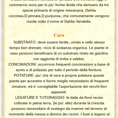
commercio sono per lo piu' forme ibride che derivano da tre
specie primarie di origine messicana; Dahlia
coccinea,D.pinnata,D.purpurea, che comunemente vengono
riunite sotto il nome di Dahlia Variabilis.
Cura
SUBSTRATO: deve essere fertile, umido e nello stesso
tempo ben drenato, ricco di sostanza organica. Le piante in
vaso possono beneficiare di un substrato misto da giardino
con aggiunta di torba e sabbia.
CONCIMAZIONI: occorrono frequenti concimazioni a base di
azoto e di potassio per tutto il periodo della fioritura.
POTATURE: piu' che di vere e proprie potature queste
piante per accestire e fiorire meglio necessitano di frequenti
cimature, ed e' consigliabile l'asportazione dei vecchi fiori
appassiti.
LEGATURE E TUTORAGGIO: le dalie da fiore reciso
coltivate in piena terra, (le piu' alte) durante la crescita
possono necessitare di sostegni da inserire nel terreno al
momento della messa a dimora dei rizomi. I fusti si legano al