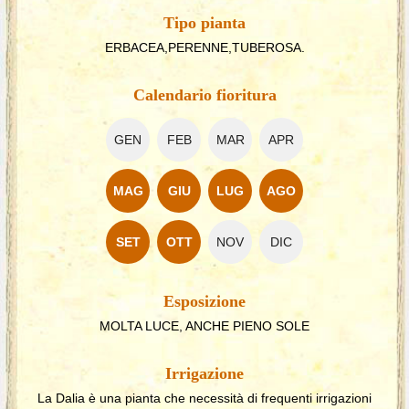
Tipo pianta
ERBACEA,PERENNE,TUBEROSA.
Calendario fioritura
GEN
FEB
MAR
APR
MAG
GIU
LUG
AGO
SET
OTT
NOV
DIC
Esposizione
MOLTA LUCE, ANCHE PIENO SOLE
Irrigazione
La Dalia è una pianta che necessità di frequenti irrigazioni