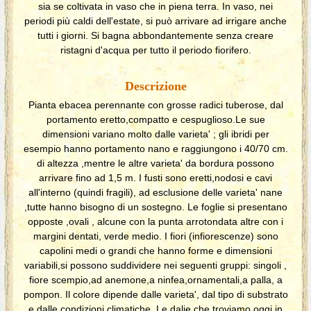
sia se coltivata in vaso che in piena terra. In vaso, nei
periodi più caldi dell'estate, si può arrivare ad irrigare anche
tutti i giorni. Si bagna abbondantemente senza creare
ristagni d'acqua per tutto il periodo fiorifero.
Descrizione
Pianta ebacea perennante con grosse radici tuberose, dal
portamento eretto,compatto e cespuglioso.Le sue
dimensioni variano molto dalle varieta' ; gli ibridi per
esempio hanno portamento nano e raggiungono i 40/70 cm.
di altezza ,mentre le altre varieta' da bordura possono
arrivare fino ad 1,5 m. I fusti sono eretti,nodosi e cavi
all'interno (quindi fragili), ad esclusione delle varieta' nane
,tutte hanno bisogno di un sostegno. Le foglie si presentano
opposte ,ovali , alcune con la punta arrotondata altre con i
margini dentati, verde medio. I fiori (infiorescenze) sono
capolini medi o grandi che hanno forme e dimensioni
variabili,si possono suddividere nei seguenti gruppi: singoli ,
fiore scempio,ad anemone,a ninfea,ornamentali,a palla, a
pompon. Il colore dipende dalle varieta', dal tipo di substrato
e dalle condizioni climatiche. Le dalie che troviamo oggi in