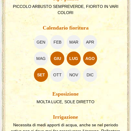
PICCOLO ARBUSTO SEMPREVERDE, FIORITO IN VARI
COLORI
Calendario fioritura
GEN
FEB
MAR
APR
MAG
GIU
LUG
AGO
SET
OTT
NOV
DIC
Esposizione
MOLTA LUCE, SOLE DIRETTO
Irrigazione
Necessita di medi apporti di acqua, anche se nel periodo
estivo non si deve mai far prosciugare il terreno. Rallentare