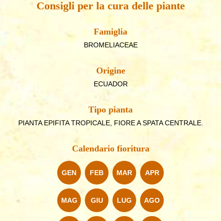
Consigli per la cura delle piante
Famiglia
BROMELIACEAE
Origine
ECUADOR
Tipo pianta
PIANTA EPIFITA TROPICALE, FIORE A SPATA CENTRALE.
Calendario fioritura
GEN
FEB
MAR
APR
MAG
GIU
LUG
AGO