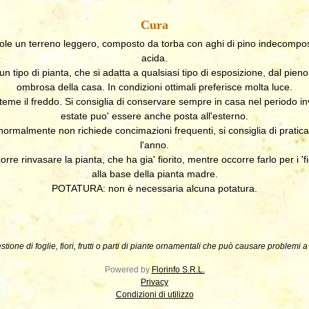
Cura
 un terreno leggero, composto da torba con aghi di pino indecompost
acida.
tipo di pianta, che si adatta a qualsiasi tipo di esposizione, dal pieno 
ombrosa della casa. In condizioni ottimali preferisce molta luce.
 il freddo. Si consiglia di conservare sempre in casa nel periodo in
estate puo' essere anche posta all'esterno.
almente non richiede concimazioni frequenti, si consiglia di prati
l'anno.
e rinvasare la pianta, che ha gia' fiorito, mentre occorre farlo per i 'fi
alla base della pianta madre.
POTATURA: non è necessaria alcuna potatura.
stione di foglie, fiori, frutti o parti di piante ornamentali che può causare problemi 
Powered by
Florinfo S.R.L.
Privacy
Condizioni di utilizzo