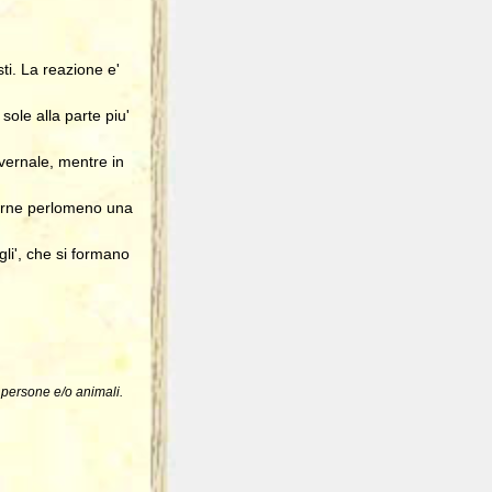
i. La reazione e'
sole alla parte piu'
vernale, mentre in
carne perlomeno una
gli', che si formano
a persone e/o animali.