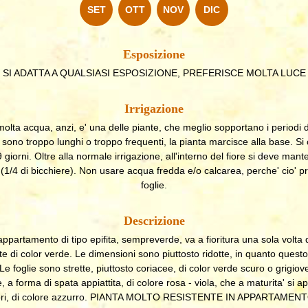
SET
OTT
NOV
DIC
Esposizione
SI ADATTA A QUALSIASI ESPOSIZIONE, PREFERISCE MOLTA LUCE
Irrigazione
olta acqua, anzi, e' una delle piante, che meglio sopportano i periodi d
 sono troppo lunghi o troppo frequenti, la pianta marcisce alla base. Si co
9 giorni. Oltre alla normale irrigazione, all'interno del fiore si deve man
 (1/4 di bicchiere). Non usare acqua fredda e/o calcarea, perche' cio' pr
foglie.
Descrizione
partamento di tipo epifita, sempreverde, va a fioritura una sola volta d
te di color verde. Le dimensioni sono piuttosto ridotte, in quanto questo 
Le foglie sono strette, piuttosto coriacee, di color verde scuro o grigiove
a forma di spata appiattita, di colore rosa - viola, che a maturita' si ap
iori, di colore azzurro. PIANTA MOLTO RESISTENTE IN APPARTAMENT