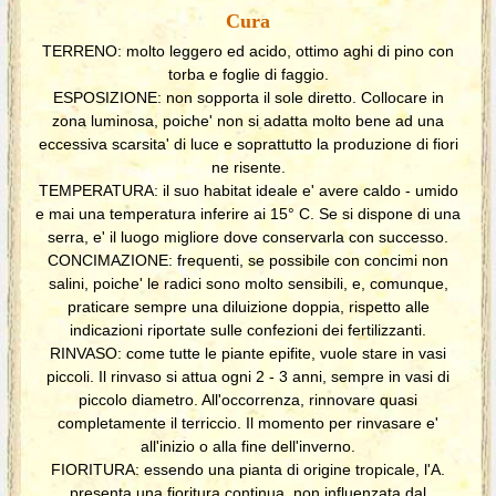
Cura
TERRENO: molto leggero ed acido, ottimo aghi di pino con
torba e foglie di faggio.
ESPOSIZIONE: non sopporta il sole diretto. Collocare in
zona luminosa, poiche' non si adatta molto bene ad una
eccessiva scarsita' di luce e soprattutto la produzione di fiori
ne risente.
TEMPERATURA: il suo habitat ideale e' avere caldo - umido
e mai una temperatura inferire ai 15° C. Se si dispone di una
serra, e' il luogo migliore dove conservarla con successo.
CONCIMAZIONE: frequenti, se possibile con concimi non
salini, poiche' le radici sono molto sensibili, e, comunque,
praticare sempre una diluizione doppia, rispetto alle
indicazioni riportate sulle confezioni dei fertilizzanti.
RINVASO: come tutte le piante epifite, vuole stare in vasi
piccoli. Il rinvaso si attua ogni 2 - 3 anni, sempre in vasi di
piccolo diametro. All'occorrenza, rinnovare quasi
completamente il terriccio. Il momento per rinvasare e'
all'inizio o alla fine dell'inverno.
FIORITURA: essendo una pianta di origine tropicale, l'A.
presenta una fioritura continua, non influenzata dal