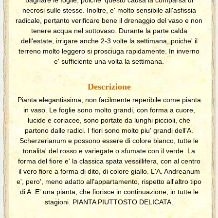
necrosi sulle stesse. Inoltre, e' molto sensibile all'asfissia
radicale, pertanto verificare bene il drenaggio del vaso e non
tenere acqua nel sottovaso. Durante la parte calda
dell'estate, irrigare anche 2-3 volte la settimana, poiche' il
terreno molto leggero si prosciuga rapidamente. In inverno
e' sufficiente una volta la settimana.
Descrizione
Pianta elegantissima, non facilmente reperibile come pianta
in vaso. Le foglie sono molto grandi, con forma a cuore,
lucide e coriacee, sono portate da lunghi piccioli, che
partono dalle radici. I fiori sono molto piu' grandi dell'A.
Scherzerianum e possono essere di colore bianco, tutte le
tonalita' del rosso e variegate o sfumate con il verde. La
forma del fiore e' la classica spata vessillifera, con al centro
il vero fiore a forma di dito, di colore giallo. L'A. Andreanum
e', pero', meno adatto all'appartamento, rispetto all'altro tipo
di A. E' una pianta, che fiorisce in continuazione, in tutte le
stagioni. PIANTA PIUTTOSTO DELICATA.