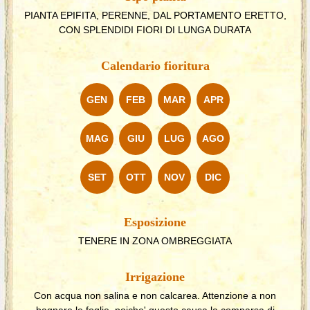
PIANTA EPIFITA, PERENNE, DAL PORTAMENTO ERETTO,
CON SPLENDIDI FIORI DI LUNGA DURATA
Calendario fioritura
GEN
FEB
MAR
APR
MAG
GIU
LUG
AGO
SET
OTT
NOV
DIC
Esposizione
TENERE IN ZONA OMBREGGIATA
Irrigazione
Con acqua non salina e non calcarea. Attenzione a non
bagnare le foglie, poiche' questo causa la comparsa di