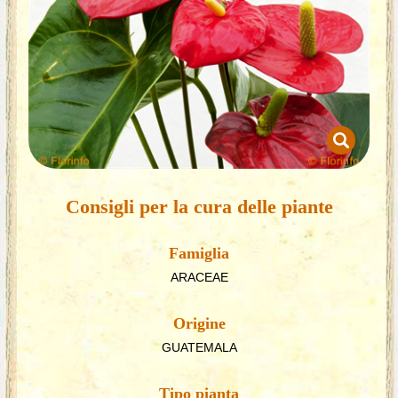
Consigli per la cura delle piante
Famiglia
ARACEAE
Origine
GUATEMALA
Tipo pianta