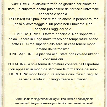
SUBSTRATO: qualsiasi terreno da giardino per piante da
fiore, un substrato adatto può essere del terriccio universale
con torba e sabbia.
ESPOSIZIONE: puo' essere tenuta anche in penombra, ma
essa si avvantaggia di un posto ben illuminato. Non
sopporta i raggi del sole.
TEMPERATURA: e' il fattore principale. Non sopporta il
caldo. Tenere in luogo molto fresco con temperature anche
sotto i 10'C ma superiori allo zero. In casa tenere molto
lontano dai termosifoni.
CONCIMAZIONE: la piantina acquistata non richiede ulteriori
concimazioni.
POTATURA: la sola forma di potatura consiste nell'asportare
i fiori appassiti in modo da stimolare la formazione dei nuovi.
FIORITURA: molto lunga dura anche alcuni mesi di seguito
se viene tenuta in un luogo fresco e luminoso.
Evitare sempre l'ingestione di foglie, fiori, frutti o parti di piante
ornamentali che può causare problemi a persone e/o animali.