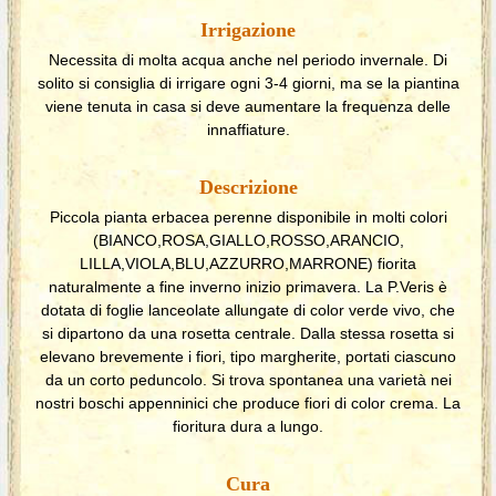
Irrigazione
Necessita di molta acqua anche nel periodo invernale. Di
solito si consiglia di irrigare ogni 3-4 giorni, ma se la piantina
viene tenuta in casa si deve aumentare la frequenza delle
innaffiature.
Descrizione
Piccola pianta erbacea perenne disponibile in molti colori
(BIANCO,ROSA,GIALLO,ROSSO,ARANCIO,
LILLA,VIOLA,BLU,AZZURRO,MARRONE) fiorita
naturalmente a fine inverno inizio primavera. La P.Veris è
dotata di foglie lanceolate allungate di color verde vivo, che
si dipartono da una rosetta centrale. Dalla stessa rosetta si
elevano brevemente i fiori, tipo margherite, portati ciascuno
da un corto peduncolo. Si trova spontanea una varietà nei
nostri boschi appenninici che produce fiori di color crema. La
fioritura dura a lungo.
Cura