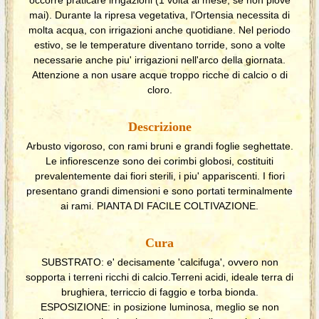
mai). Durante la ripresa vegetativa, l'Ortensia necessita di
molta acqua, con irrigazioni anche quotidiane. Nel periodo
estivo, se le temperature diventano torride, sono a volte
necessarie anche piu' irrigazioni nell'arco della giornata.
Attenzione a non usare acque troppo ricche di calcio o di
cloro.
Descrizione
Arbusto vigoroso, con rami bruni e grandi foglie seghettate.
Le infiorescenze sono dei corimbi globosi, costituiti
prevalentemente dai fiori sterili, i piu' appariscenti. I fiori
presentano grandi dimensioni e sono portati terminalmente
ai rami. PIANTA DI FACILE COLTIVAZIONE.
Cura
SUBSTRATO: e' decisamente 'calcifuga', ovvero non
sopporta i terreni ricchi di calcio.Terreni acidi, ideale terra di
brughiera, terriccio di faggio e torba bionda.
ESPOSIZIONE: in posizione luminosa, meglio se non