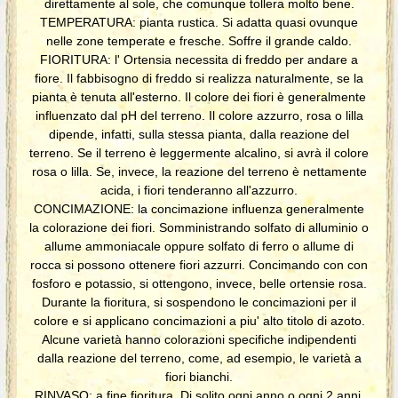
direttamente al sole, che comunque tollera molto bene.
TEMPERATURA: pianta rustica. Si adatta quasi ovunque
nelle zone temperate e fresche. Soffre il grande caldo.
FIORITURA: l' Ortensia necessita di freddo per andare a
fiore. Il fabbisogno di freddo si realizza naturalmente, se la
pianta è tenuta all'esterno. Il colore dei fiori è generalmente
influenzato dal pH del terreno. Il colore azzurro, rosa o lilla
dipende, infatti, sulla stessa pianta, dalla reazione del
terreno. Se il terreno è leggermente alcalino, si avrà il colore
rosa o lilla. Se, invece, la reazione del terreno è nettamente
acida, i fiori tenderanno all'azzurro.
CONCIMAZIONE: la concimazione influenza generalmente
la colorazione dei fiori. Somministrando solfato di alluminio o
allume ammoniacale oppure solfato di ferro o allume di
rocca si possono ottenere fiori azzurri. Concimando con con
fosforo e potassio, si ottengono, invece, belle ortensie rosa.
Durante la fioritura, si sospendono le concimazioni per il
colore e si applicano concimazioni a piu' alto titolo di azoto.
Alcune varietà hanno colorazioni specifiche indipendenti
dalla reazione del terreno, come, ad esempio, le varietà a
fiori bianchi.
RINVASO: a fine fioritura. Di solito ogni anno o ogni 2 anni.