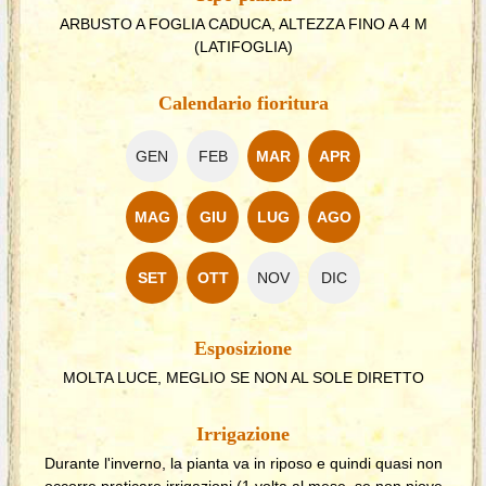
ARBUSTO A FOGLIA CADUCA, ALTEZZA FINO A 4 M
(LATIFOGLIA)
Calendario fioritura
GEN
FEB
MAR
APR
MAG
GIU
LUG
AGO
SET
OTT
NOV
DIC
Esposizione
MOLTA LUCE, MEGLIO SE NON AL SOLE DIRETTO
Irrigazione
Durante l'inverno, la pianta va in riposo e quindi quasi non
occorre praticare irrigazioni (1 volta al mese, se non piove