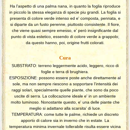
Ha l'aspetto di una palma nana, in quanto la foglia riproduce
in piccolo la stessa eleganza di specie piu grandi. La foglia si
presenta di colore verde intenso ed e' composta, pennata, e
si diparte da un fusto perenne, piuttosto consistente. Il fiore,
che viene quasi sempre emesso, e' però insignificante dal
punto di vista estetico, essendo di colore verde a grappolo;
da questo hanno, poi, origine frutti colorati.
Cura
SUBSTRATO: terreno leggermente acido, leggero, ricco di
foglie e terra di brughiera.
ESPOSIZIONE: possono essere poste anche direttamente al
sole, ma non sempre riescono a sopportare l'intensità dei
raggi solari, specialmente quelle piante, che sono da poco
uscite di serra. La collocazione ideale e' in un ambiente
molto luminoso. Nonostante questo, e' una delle piante che
meglio si adattano alla scarsita' di luce.
TEMPERATURA: come tutte le palme, richiede un discreto
apporto di calore sia in inverno che in estate. La
temperatura minima invernale tollerabile risulta essere vicina